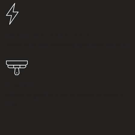
ESD (ELECTRO STATIC DISCHARGE)
De vloer met de beste bescherming tegen statische elektriciteit.
BETON CIRÉ
Gewreven en gewaxt beton voor het afwerken van vloeren en
muren.