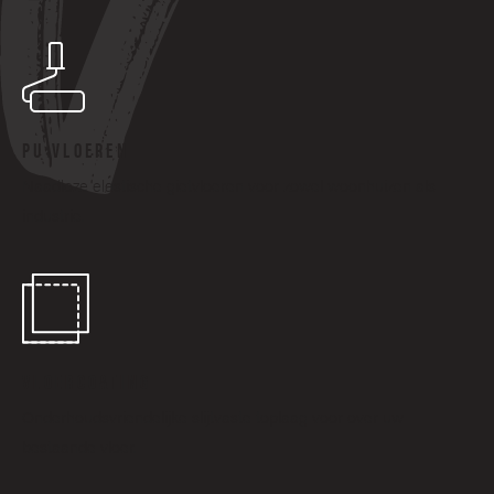
PU VLOEREN
Naadloze elastische gietvloeren voor zowel woonhuizen als
industrie.
VLOERCOATING
Onderhoudsvriendelijke slijtvaste toplaag voor over uw
bestaande vloer.